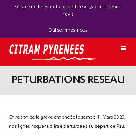
Passer
Panneau de gestion des cookies
Service de transport collectif de voyageurs depuis
au
1963
contenu
Qui sommes-nous
PETURBATIONS RESEAU
En raison de la grève annoncée le samedi 11 Mars 2023,
nos lignes risquent d’être perturbées au départ de Pau.