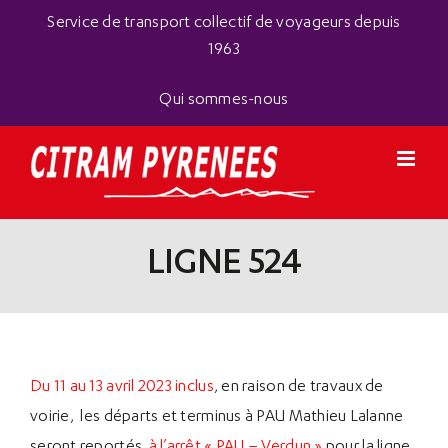
Passer
Panneau de gestion des cookies
Service de transport collectif de voyageurs depuis
au
1963
contenu
Qui sommes-nous
LIGNE 524
Du 11 au 13 avril 2023 inclus
, en raison de travaux de
voirie, les départs et terminus à PAU Mathieu Lalanne
seront reportés
à l’arrêt « PAU – Verdun »
pour la ligne