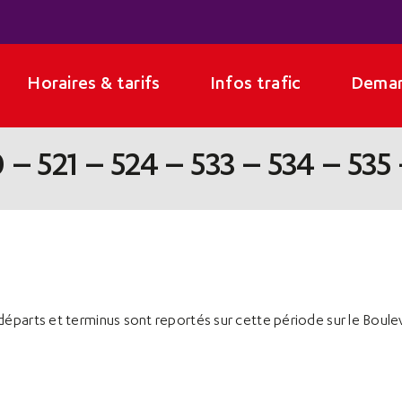
Horaires & tarifs
Infos trafic
Deman
 – 521 – 524 – 533 – 534 – 535
 départs et terminus sont reportés sur cette période sur le Boul