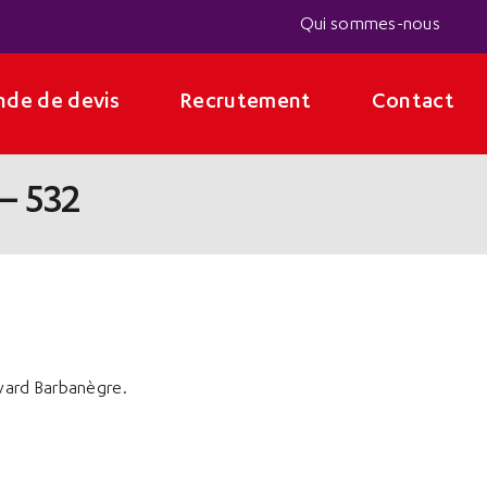
Qui sommes-nous
de de devis
Recrutement
Contact
 – 532
evard Barbanègre.