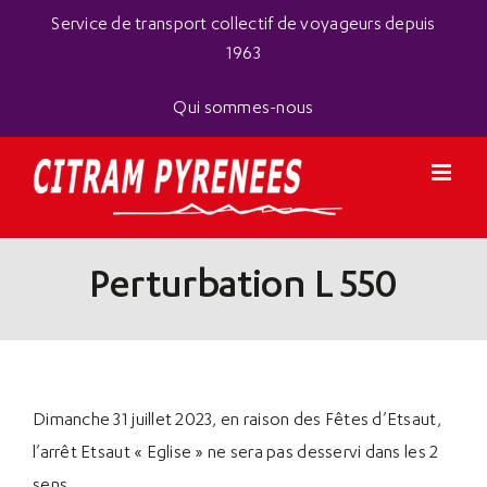
Passer
Panneau de gestion des cookies
Service de transport collectif de voyageurs depuis
au
1963
contenu
Qui sommes-nous
Perturbation L 550
Dimanche 31 juillet 2023, en raison des Fêtes d’Etsaut,
l’arrêt Etsaut « Eglise » ne sera pas desservi dans les 2
sens