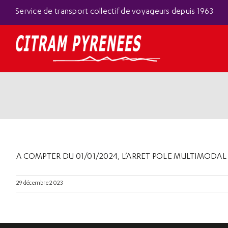
Passer
Panneau de gestion des cookies
Service de transport collectif de voyageurs depuis 1963
au
contenu
A COMPTER DU 01/01/2024, L’ARRET POLE MULTIMODAL
29 décembre 2023