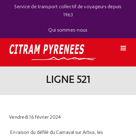
Passer
Panneau de gestion des cookies
Service de transport collectif de voyageurs depuis
au
1963
contenu
Qui sommes-nous
LIGNE 521
Vendredi 16 février 2024
En raison du défilé du Carnaval sur Arbus, les