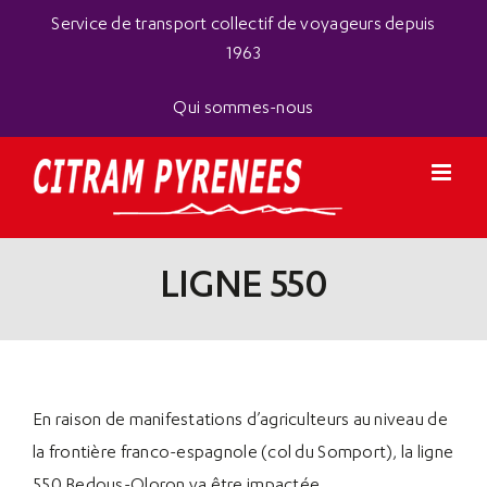
Passer
Panneau de gestion des cookies
Service de transport collectif de voyageurs depuis
au
1963
contenu
Qui sommes-nous
LIGNE 550
En raison de manifestations d’agriculteurs au niveau de
la frontière franco-espagnole (col du Somport), la ligne
550 Bedous-Oloron va être impactée.