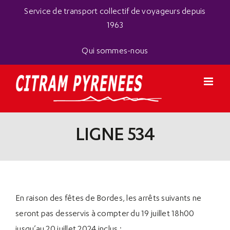
Passer
Panneau de gestion des cookies
Service de transport collectif de voyageurs depuis
au
1963
contenu
Qui sommes-nous
LIGNE 534
En raison des fêtes de Bordes, les arrêts suivants ne
seront pas desservis à compter du 19 juillet 18h00
jusqu’au 20 juillet 2024 inclus :