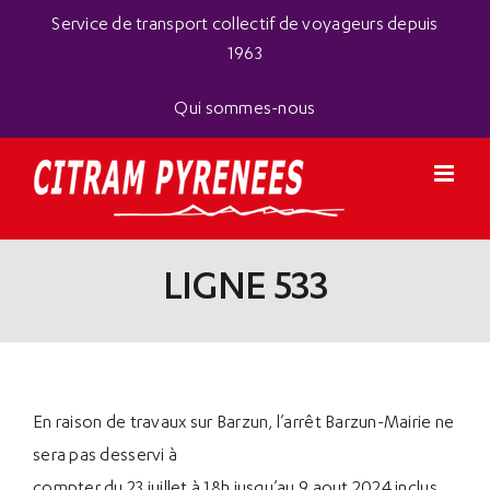
Passer
Panneau de gestion des cookies
Service de transport collectif de voyageurs depuis
au
1963
contenu
Qui sommes-nous
LIGNE 533
En raison de travaux sur Barzun, l’arrêt Barzun-Mairie ne
sera pas desservi à
compter du 23 juillet à 18h jusqu’au 9 aout 2024 inclus.