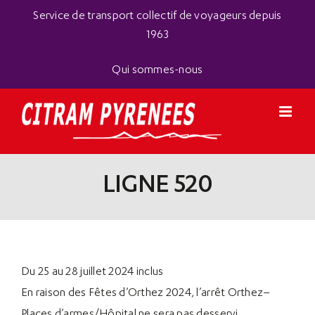
Passer
Panneau de gestion des cookies
Service de transport collectif de voyageurs depuis
au
1963
contenu
Qui sommes-nous
LIGNE 520
Du 25 au 28 juillet 2024 inclus
En raison des Fêtes d’Orthez 2024, l’arrêt Orthez–
Places d’armes/Hôpital ne sera pas desservi