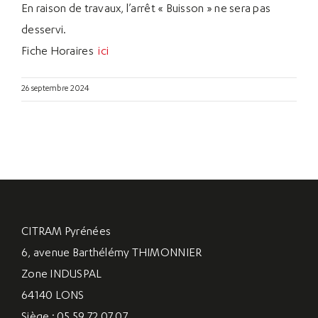
En raison de travaux, l’arrêt « Buisson » ne sera pas
desservi.
Fiche Horaires
ici
26 septembre 2024
CITRAM Pyrénées
6, avenue Barthélémy THIMONNIER
Zone INDUSPAL
64140 LONS
Siège : 05 59 72 07 07