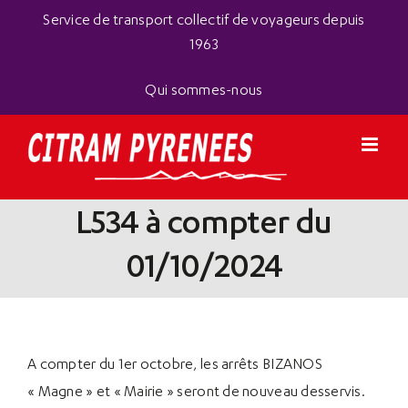
Passer
Panneau de gestion des cookies
Service de transport collectif de voyageurs depuis
au
1963
contenu
Qui sommes-nous
L534 à compter du
01/10/2024
A compter du 1er octobre, les arrêts BIZANOS
« Magne » et « Mairie » seront de nouveau desservis.