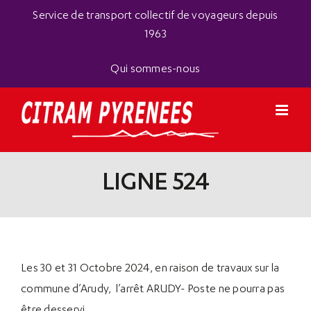
Passer
Panneau de gestion des cookies
Service de transport collectif de voyageurs depuis
au
1963
contenu
Qui sommes-nous
LIGNE 524
Les 30 et 31 Octobre 2024, en raison de travaux sur la
commune d’Arudy,
l’arrêt ARUDY- Poste
ne pourra pas
être desservi.