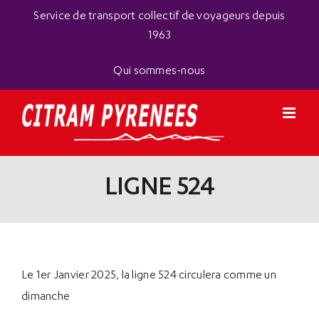
Passer
Panneau de gestion des cookies
Service de transport collectif de voyageurs depuis
au
1963
contenu
Qui sommes-nous
LIGNE 524
Le 1er Janvier 2025, la ligne 524 circulera comme un
dimanche