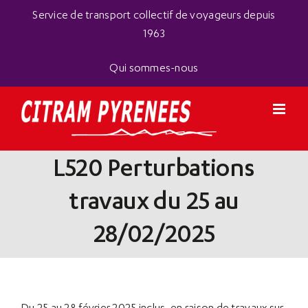
Passer
Panneau de gestion des cookies
Service de transport collectif de voyageurs depuis
au
1963
contenu
Qui sommes-nous
L520 Perturbations
travaux du 25 au
28/02/2025