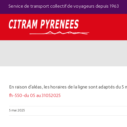
Passer
Panneau de gestion des cookies
Service de transport collectif de voyageurs depuis 1963
au
contenu
En raison d’aléas, les horaires de la ligne sont adaptés du 5
fh-550-du 05 au 31052025
5 mai 2025