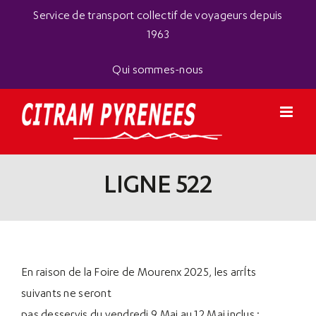
Passer
Panneau de gestion des cookies
Service de transport collectif de voyageurs depuis
au
1963
contenu
Qui sommes-nous
LIGNE 522
En raison de la Foire de Mourenx 2025, les arrÍts
suivants ne seront
pas desservis du vendredi 9 Mai au 12 Mai inclus :