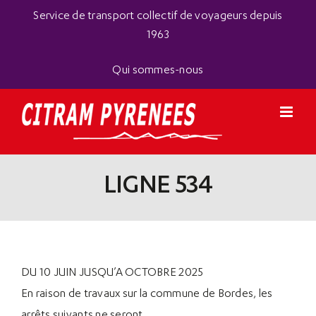
Passer
Panneau de gestion des cookies
Service de transport collectif de voyageurs depuis
au
1963
contenu
Qui sommes-nous
LIGNE 534
DU 10 JUIN JUSQU’A OCTOBRE 2025
En raison de travaux sur la commune de Bordes, les
arrêts suivants ne seront