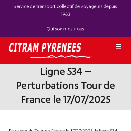
Passer
Panneau de gestion des cookies
Service de transport collectif de voyageurs depuis
au
1963
contenu
Qui sommes-nous
Ligne 534 –
Perturbations Tour de
France le 17/07/2025