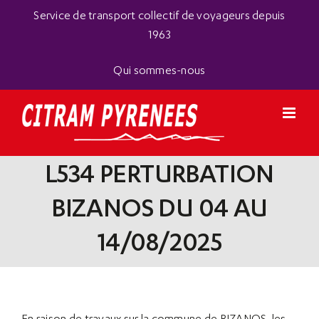
Passer
Panneau de gestion des cookies
Service de transport collectif de voyageurs depuis
au
1963
contenu
Qui sommes-nous
L534 PERTURBATION
BIZANOS DU 04 AU
14/08/2025