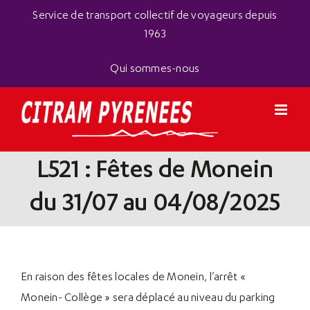
Passer
Panneau de gestion des cookies
Service de transport collectif de voyageurs depuis
au
1963
contenu
Qui sommes-nous
L521 : Fêtes de Monein
du 31/07 au 04/08/2025
En raison des fêtes locales de Monein, l’arrêt «
Monein- Collège » sera déplacé au niveau du parking