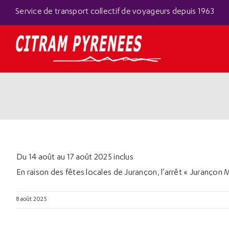
Passer
Panneau de gestion des cookies
Service de transport collectif de voyageurs depuis 1963
au
contenu
Du 14 août au 17 août 2025 inclus
En raison des fêtes locales de Jurançon, l’arrêt « Jurançon
8 août 2025