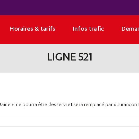
Horaires & tarifs
Infos trafic
Deman
LIGNE 521
 Mairie » ne pourra être desservi et sera remplacé par « Juranço