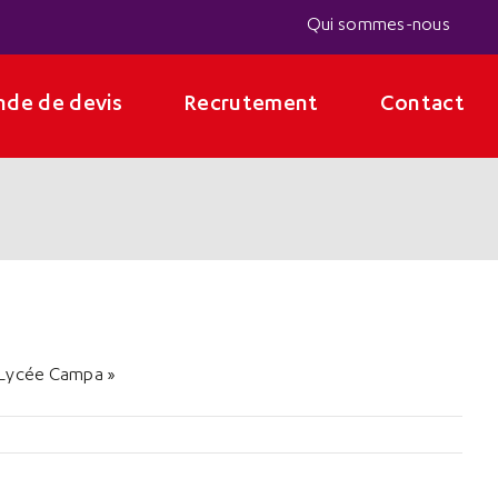
Qui sommes-nous
de de devis
Recrutement
Contact
n Lycée Campa »