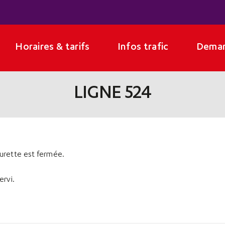
Horaires & tarifs
Infos trafic
Deman
LIGNE 524
urette est fermée.
ervi.