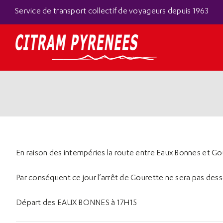
Passer
Panneau de gestion des cookies
Service de transport collectif de voyageurs depuis 1963
au
contenu
En raison des intempéries la route entre Eaux Bonnes et Go
Par conséquent ce jour l’arrêt de Gourette ne sera pas dess
Départ des EAUX BONNES à 17H15