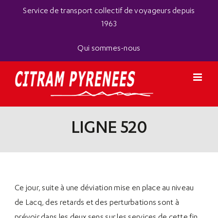
Passer
Panneau de gestion des cookies
Service de transport collectif de voyageurs depuis
au
1963
contenu
Qui sommes-nous
LIGNE 520
Ce jour, suite à une déviation mise en place au niveau
de Lacq, des retards et des perturbations sont à
prévoir dans les deux sens sur les services de cette fin