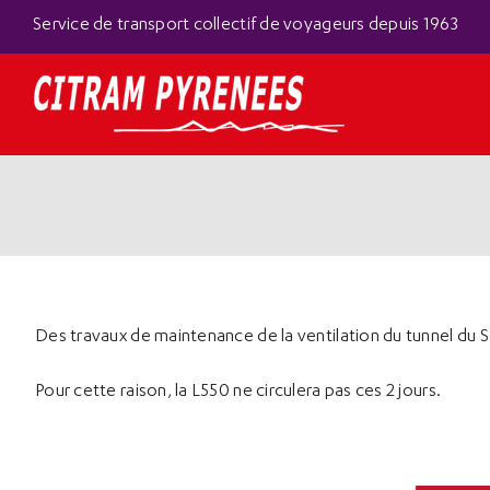
Passer
Panneau de gestion des cookies
Service de transport collectif de voyageurs depuis 1963
au
contenu
Des travaux de maintenance de la ventilation du tunnel du 
Pour cette raison, la L550 ne circulera pas ces 2 jours.