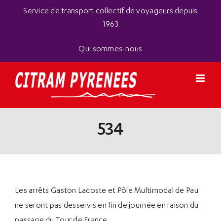
Passer
Panneau de gestion des cookies
Service de transport collectif de voyageurs depuis
au
1963
contenu
Qui sommes-nous
534
Les arrêts
Gaston Lacoste
et
Pôle Multimodal de Pau
ne seront pas desservis en fin de journée en raison du
passage du
Tour de France
.