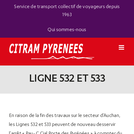
Passer
Panneau de gestion des cookies
Service de transport collectif de voyageurs depuis
au
1963
contenu
Qui sommes-nous
LIGNE 532 ET 533
En raison de la fin des travaux sur le secteur d’Auchan,
les Lignes 532 et 533 peuvent de nouveau desservir
l’arrêt « Pau- C.Cial Porte des Pyrénées » à compter du